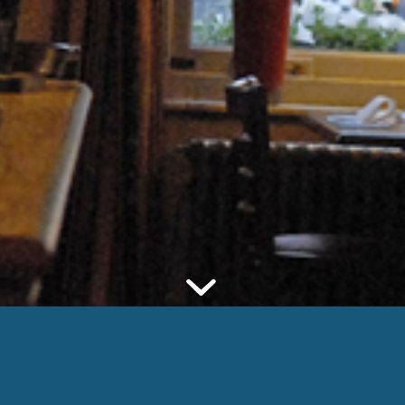
ugge is het gezellig vertoeven in «
er zelf aan het fornuis en stelt u
Deze worden u vlot en professioneel