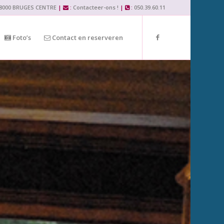
– 8000 BRUGES CENTRE
|
:
Contacteer-ons !
|
:
050.39.60.11
Foto’s
Contact en reserveren