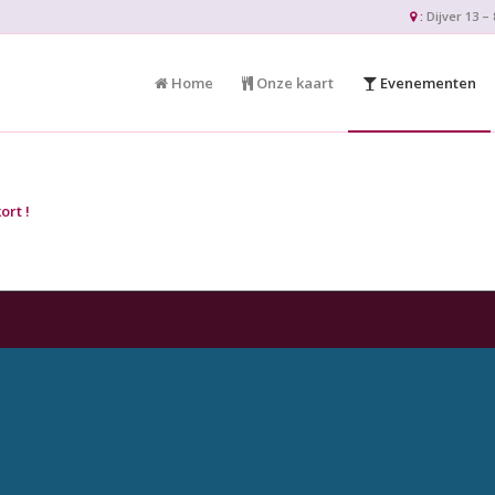
:
Dijver 13 
Home
Onze kaart
Evenementen
ort !