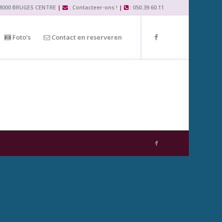
– 8000 BRUGES CENTRE
|
:
Contacteer-ons !
|
:
050.39.60.11
Foto’s
Contact en reserveren